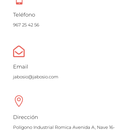
Teléfono
967 25 42 56

Email
jabosio@jabosio.com

Dirección
Polígono Industrial Romica Avenida A, Nave 16-